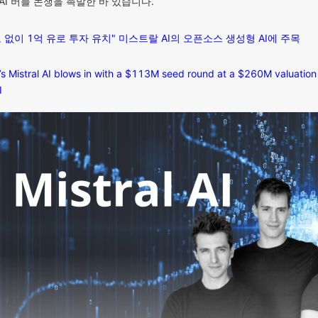
I 버블 논쟁을 촉발한 바 있습니다.
 없이 1억 유로 투자 유치" 미스트랄 AI의 오픈소스 생성형 AI에 주목
’s Mistral AI blows in with a $113M seed round at a $260M valuation
I