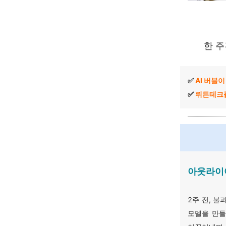
한 주
✅
AI 버블
✅
뤼튼테크
아웃라이어
2주 전, 
모델을 만들