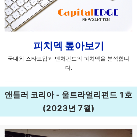
피치덱 톺아보기
국내외 스타트업과 벤처펀드의 피치덱을 분석합니
다.
앤틀러 코리아 - 울트라얼리펀드 1호
(2023년 7월)